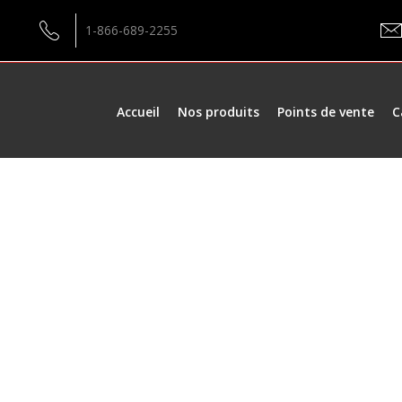
1-866-689-2255
Accueil
Nos produits
Points de vente
C