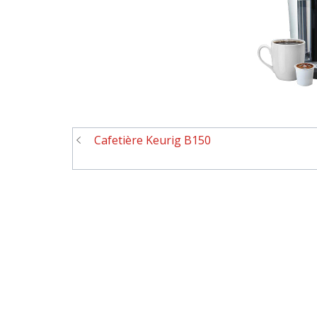
Cafetière Keurig B150
Navigation
de
l'article