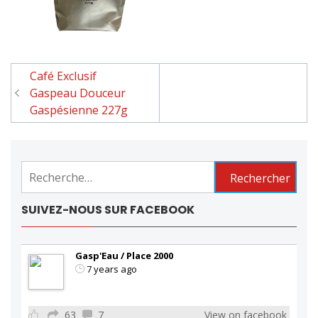
Café Exclusif
Navigation
Gaspeau Douceur
de
Gaspésienne 227g
l'article
Rechercher :
SUIVEZ-NOUS SUR FACEBOOK
Gasp'Eau / Place 2000
7 years ago
63
7
View on facebook