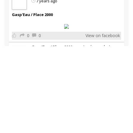
7 years ago
Gasp'Eau / Place 2000
0
0
View on facebook
a partagé une photo.
Gasp'Eau / Place 2000
7 years ago
Gasp'Eau / Place 2000
1
0
View on facebook
a partagé une photo.
Gasp'Eau / Place 2000
7 years ago
Gasp'Eau / Place 2000