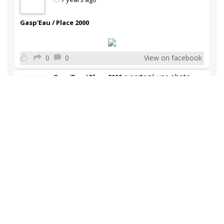
Gasp'Eau / Place 2000
0
0
View on facebook
a partagé une photo.
Gasp'Eau / Place 2000
7 years ago
Gasp'Eau / Place 2000
1
0
View on facebook
a partagé une photo.
Gasp'Eau / Place 2000
7 years ago
Gasp'Eau / Place 2000