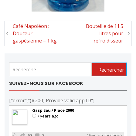
Café Napoléon :
Bouteille de 11.5
Navigation
Douceur
litres pour
de
gaspésienne – 1 kg
refroidisseur
l'article
Rechercher :
SUIVEZ-NOUS SUR FACEBOOK
["error","(#200) Provide valid app ID"]
Gasp'Eau / Place 2000
7 years ago
63
7
View on facebook