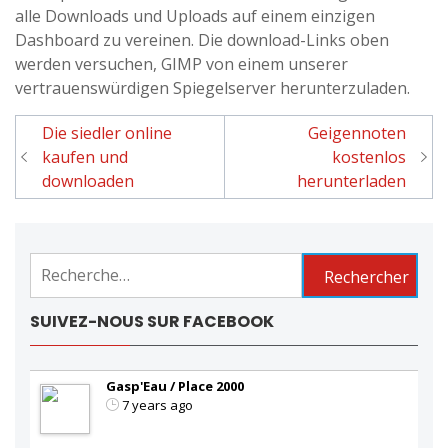
alle Downloads und Uploads auf einem einzigen
Dashboard zu vereinen. Die download-Links oben
werden versuchen, GIMP von einem unserer
vertrauenswürdigen Spiegelserver herunterzuladen.
Die siedler online
Geigennoten
Navigation
kaufen und
kostenlos
de
downloaden
herunterladen
l'article
Rechercher :
SUIVEZ-NOUS SUR FACEBOOK
Gasp'Eau / Place 2000
7 years ago